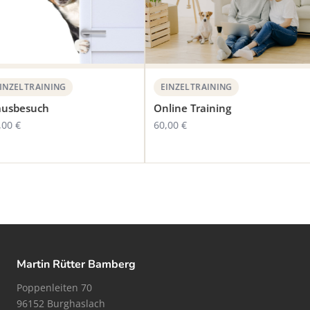
NZELTRAINING
EINZELTRAINING
sbesuch
Online Training
00 €
60,00 €
Martin Rütter Bamberg
Poppenleiten 70
96152 Burghaslach